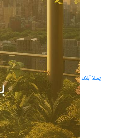
تِسلا آيلاند